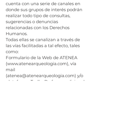
cuenta con una serie de canales en
donde sus grupos de interés podrán
realizar todo tipo de consultas,
sugerencias o denuncias
relacionadas con los Derechos
Humanos.
Todas ellas se canalizan a través de
las vías facilitadas a tal efecto, tales
como:
Formulario de la Web de ATENEA
(www.atenearqueologia.com), vía
mail
(atenea@atenearqueologia.com) y/o
plataforma Trello. De forma adicional,
ATENEA promueve una
comunicación fluida entre todos sus
miembros, con el fin de
prevenir/paliar posibles
vulneraciones.
Toda la documentación generada a
través de dichas vías se gestionará